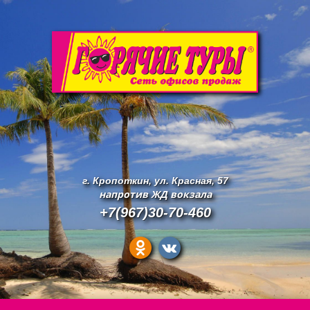
г. Кропоткин, ул. Красная, 57
напротив ЖД вокзала
+7(967)30-70-460