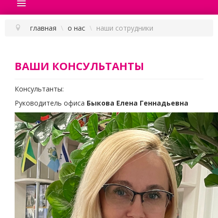
ГЛАВНАЯ
ПОДБОР ТУРА
главная
\
о нас
\
наши сотрудники
ГОРЯЩИЕ ТУРЫ
НОВОСТИ
ВАШИ КОНСУЛЬТАНТЫ
ОПЛАТА
Консультанты:
СТРАНЫ
Руководитель офиса
Быкова Елена Геннадьевна
О НАС